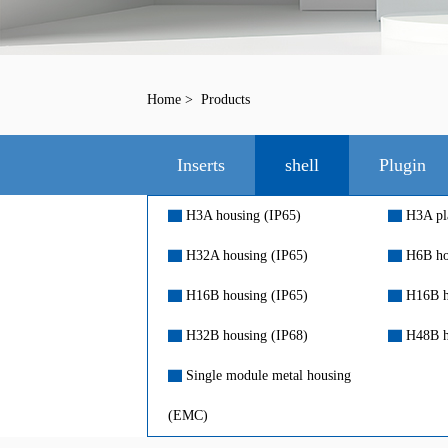
Home
>
Products
Inserts
shell
Plugin
▇
H3A housing (IP65)
▇
H3A pla
▇
H32A housing (IP65)
▇
H6B ho
▇
H16B housing (IP65)
▇
H16B h
▇
H32B housing (IP68)
▇
H48B h
▇
Single module metal housing
(EMC)