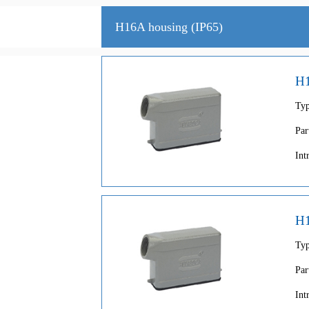
H16A housing (IP65)
H
Ty
Par
Int
H
Ty
Par
Int