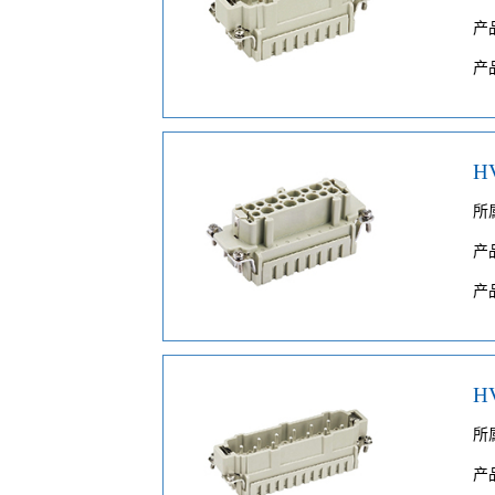
产
产
H
所
产
产
H
所
产