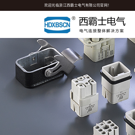
欢迎光临浙江西霸士电气有限公司官网！