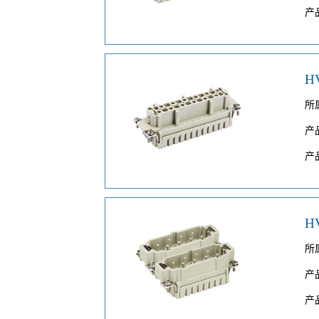
产
H
所
产
产
HV
所
产
产品