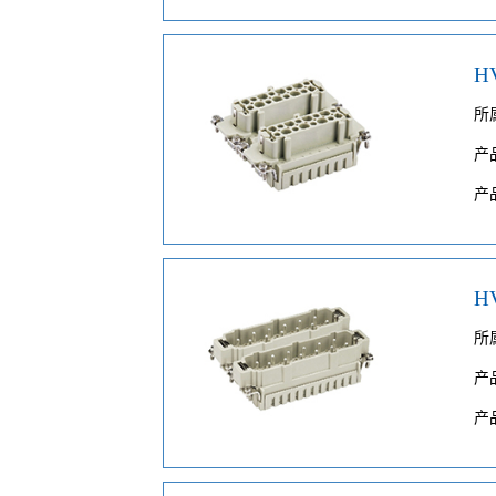
HV
所
产
产品
HV
所
产
产品